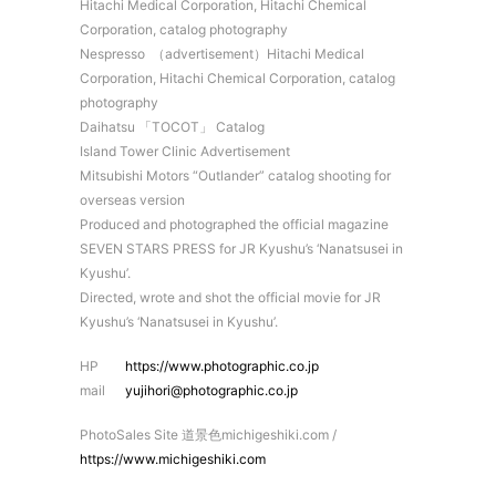
Hitachi Medical Corporation, Hitachi Chemical
Corporation, catalog photography
Nespresso （advertisement）Hitachi Medical
Corporation, Hitachi Chemical Corporation, catalog
photography
Daihatsu 「TOCOT」 Catalog
Island Tower Clinic Advertisement
Mitsubishi Motors “Outlander” catalog shooting for
overseas version
Produced and photographed the official magazine
SEVEN STARS PRESS for JR Kyushu’s ‘Nanatsusei in
Kyushu’.
Directed, wrote and shot the official movie for JR
Kyushu’s ‘Nanatsusei in Kyushu’.
HP
https://www.photographic.co.jp
mail
yujihori@photographic.co.jp
PhotoSales Site 道景色michigeshiki.com /
https://www.michigeshiki.com