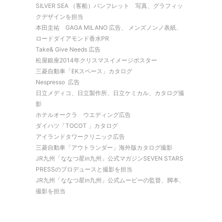
SILVER SEA （客船）パンフレット 写真、グラフィッ
クデザインを担当
本田圭祐 GAGA MILANO 広告、 メンズノンノ表紙、
ロードダイアモンド香水PR
Take& Give Needs 広告
松屋銀座2014年クリスマスイメージポスター
三菱自動車「EKスペース」カタログ
Nespresso 広告
日立メディコ、日立製作所、日立ケミカル、カタログ撮
影
ホテルオークラ ウエディング広告
ダイハツ「TOCOT 」カタログ
アイランドタワークリニック広告
三菱自動車「アウトランダー」海外版カタログ撮影
JR九州「ななつ星in九州」公式マガジンSEVEN STARS
PRESSのプロデュースと撮影を担当
JR九州「ななつ星in九州」公式ムービーの監督、脚本、
撮影を担当