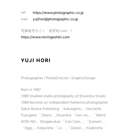
HP
https://www.photographic.co.jp
mail
yujihori@photographic.co.jp
写真販売サイト「道景色.com」/
https://www.michigeshiki.com
YUJI HORI
Photographer / PhotoDirector / GraphicDesign
Born in 1967
1986 Studied studio photography at Shueisha Studio
1989 Became an independent freelance photographer
Sekai Bunka Publishing 「Kakaigaho」, Hachette
Fujingaho 「25ans」, Shueisha 「non-no」, 「Men’s
NON-NO」 Shogakukan 「Can Cam」, 「Domani」,
「Oggi」, Kobunsha 「JJ」, 「Gainer」, Kodansha