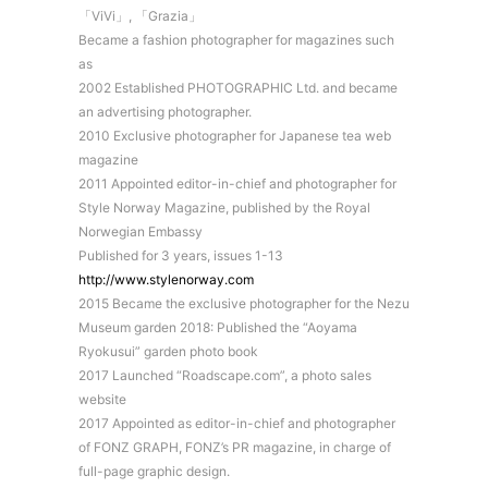
「ViVi」, 「Grazia」
Became a fashion photographer for magazines such
as
2002 Established PHOTOGRAPHIC Ltd. and became
an advertising photographer.
2010 Exclusive photographer for Japanese tea web
magazine
2011 Appointed editor-in-chief and photographer for
Style Norway Magazine, published by the Royal
Norwegian Embassy
Published for 3 years, issues 1-13
http://www.stylenorway.com
2015 Became the exclusive photographer for the Nezu
Museum garden 2018: Published the “Aoyama
Ryokusui” garden photo book
2017 Launched “Roadscape.com”, a photo sales
website
2017 Appointed as editor-in-chief and photographer
of FONZ GRAPH, FONZ’s PR magazine, in charge of
full-page graphic design.