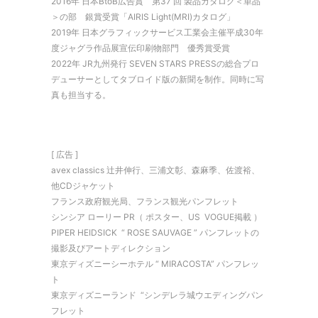
2016年 日本BtoB広告賞 第37 回 製品カタログ＜単品
＞の部 銀賞受賞「AIRIS Light(MRI)カタログ」
2019年 日本グラフィックサービス工業会主催平成30年
度ジャグラ作品展宣伝印刷物部門 優秀賞受賞
2022年 JR九州発行 SEVEN STARS PRESSの総合プロ
デューサーとしてタブロイド版の新聞を制作。同時に写
真も担当する。
[ 広告 ]
avex classics 辻井伸行、三浦文彰、森麻季、佐渡裕、
他CDジャケット
フランス政府観光局、フランス観光パンフレット
シンシア ローリー PR（ ポスター、US VOGUE掲載 ）
PIPER HEIDSICK “ ROSE SAUVAGE ” パンフレットの
撮影及びアートディレクション
東京ディズニーシーホテル “ MIRACOSTA” パンフレッ
ト
東京ディズニーランド “シンデレラ城ウエディングパン
フレット