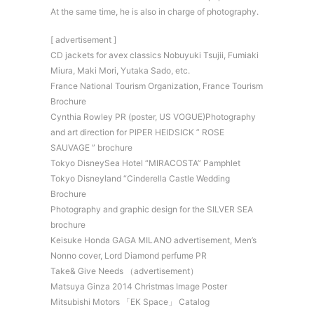
At the same time, he is also in charge of photography.
[ advertisement ]
CD jackets for avex classics Nobuyuki Tsujii, Fumiaki
Miura, Maki Mori, Yutaka Sado, etc.
France National Tourism Organization, France Tourism
Brochure
Cynthia Rowley PR (poster, US VOGUE)Photography
and art direction for PIPER HEIDSICK ” ROSE
SAUVAGE ” brochure
Tokyo DisneySea Hotel “MIRACOSTA” Pamphlet
Tokyo Disneyland “Cinderella Castle Wedding
Brochure
Photography and graphic design for the SILVER SEA
brochure
Keisuke Honda GAGA MILANO advertisement, Men’s
Nonno cover, Lord Diamond perfume PR
Take& Give Needs （advertisement）
Matsuya Ginza 2014 Christmas Image Poster
Mitsubishi Motors 「EK Space」 Catalog