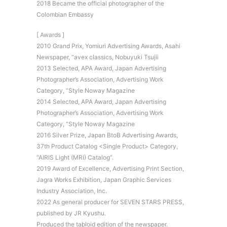
2018 Became the official photographer of the
Colombian Embassy
[ Awards ]
2010 Grand Prix, Yomiuri Advertising Awards, Asahi
Newspaper, “avex classics, Nobuyuki Tsujii
2013 Selected, APA Award, Japan Advertising
Photographer’s Association, Advertising Work
Category, “Style Noway Magazine
2014 Selected, APA Award, Japan Advertising
Photographer’s Association, Advertising Work
Category, “Style Noway Magazine
2016 Silver Prize, Japan BtoB Advertising Awards,
37th Product Catalog <Single Product> Category,
“AIRIS Light (MRI) Catalog”.
2019 Award of Excellence, Advertising Print Section,
Jagra Works Exhibition, Japan Graphic Services
Industry Association, Inc.
2022 As general producer for SEVEN STARS PRESS,
published by JR Kyushu.
Produced the tabloid edition of the newspaper.