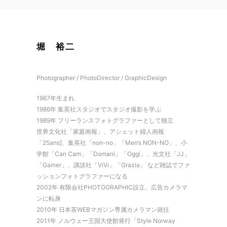
堀 裕二
Photographer / PhotoDirector / GraphicDesign
1967年生まれ
1986年 集英社スタジオでスタジオ撮影を学ぶ
1989年 フリーランスフォトグラファーとして独立
世界文化社「家庭画報」、アシェット婦人画報
「25ans]、集英社「non-no」「Men’s NON-NO」、小
学館「Can Cam」「Domani」「Oggi」、光文社「JJ」
「Gainer」、講談社「ViVi」「Grazia」 など雑誌でファ
ッションフォトグラファーになる
2002年 有限会社PHOTOGRAPHIC設立、広告カメラマ
ンに転身
2010年 日本茶WEBマガジン専属カメラマン就任
2011年 ノルウェー王国大使館発行「Style Norway