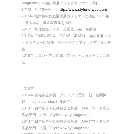
Magazine」の編集長兼フォトグラファーに就任
3年間、1～13号発行
http://www.stylenorway.com
2015年 根津美術館庭園専属カメラマンに就任 2018年
「青山緑水」庭園写真集を出版
2017年 写真販売サイト「道景色.com」を開設
2017年 FONZのPR誌 「FONZ GRAPH」 編集長兼フォ
トグラファーに就任、全ページグラフィックデザイン担
当
2018年 コロンビア大使館オフィシャルカメラマンに就
任
[ 受賞歴 ]
2010年 読売広告大賞 グランプリ受賞 朝日新聞掲
載 「avex classics 辻井伸行」
2013年 日本広告写真家協会公募展 APAアワード広告
作品部門 入選「Style Noway Magazine」
2014年 日本広告写真家協会公募展 APAアワード広告
作品部門 入選「Style Noway Magazine」